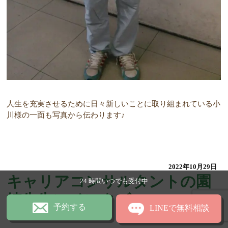
人生を充実させるために日々新しいことに取り組まれている小
川様の一面も写真から伝わります♪
2022年10月29日
キャリアコンサルタントの園
24 時間いつでも受付中
崎先生にインタビュー
予約する
LINEで無料相談