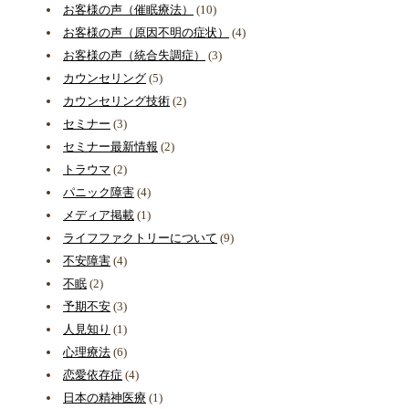
お客様の声（催眠療法）
(10)
お客様の声（原因不明の症状）
(4)
お客様の声（統合失調症）
(3)
カウンセリング
(5)
カウンセリング技術
(2)
セミナー
(3)
セミナー最新情報
(2)
トラウマ
(2)
パニック障害
(4)
メディア掲載
(1)
ライフファクトリーについて
(9)
不安障害
(4)
不眠
(2)
予期不安
(3)
人見知り
(1)
心理療法
(6)
恋愛依存症
(4)
日本の精神医療
(1)