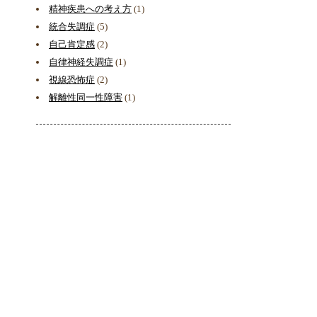
精神疾患への考え方
(1)
統合失調症
(5)
自己肯定感
(2)
自律神経失調症
(1)
視線恐怖症
(2)
解離性同一性障害
(1)