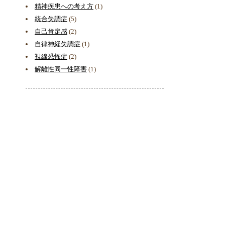
精神疾患への考え方
(1)
統合失調症
(5)
自己肯定感
(2)
自律神経失調症
(1)
視線恐怖症
(2)
解離性同一性障害
(1)