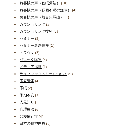
お客様の声（催眠療法）
(10)
お客様の声（原因不明の症状）
(4)
お客様の声（統合失調症）
(3)
カウンセリング
(5)
カウンセリング技術
(2)
セミナー
(3)
セミナー最新情報
(2)
トラウマ
(2)
パニック障害
(4)
メディア掲載
(1)
ライフファクトリーについて
(9)
不安障害
(4)
不眠
(2)
予期不安
(3)
人見知り
(1)
心理療法
(6)
恋愛依存症
(4)
日本の精神医療
(1)