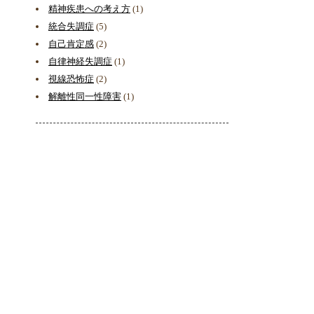
精神疾患への考え方
(1)
統合失調症
(5)
自己肯定感
(2)
自律神経失調症
(1)
視線恐怖症
(2)
解離性同一性障害
(1)