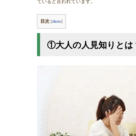
ていると言われています。
目次
[
show
]
①大人の人見知りとは