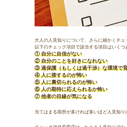
大人の人見知りについて、さらに細かくチェ
以下のチェック項目で該当する項目はいくつ
① 自分に自信がない
② 自分のことを好きになれない
③ 過保護（もしくは過干渉）な環境で
④ 人に接するのが怖い
⑤ 人に裏切られるのが怖い
⑥ 人の期待に応えられるか怖い
⑦ 他者の目線が気になる
当てはまる箇所が多ければ多いほど人見知り