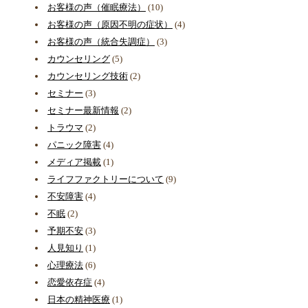
お客様の声（催眠療法）
(10)
お客様の声（原因不明の症状）
(4)
お客様の声（統合失調症）
(3)
カウンセリング
(5)
カウンセリング技術
(2)
セミナー
(3)
セミナー最新情報
(2)
トラウマ
(2)
パニック障害
(4)
メディア掲載
(1)
ライフファクトリーについて
(9)
不安障害
(4)
不眠
(2)
予期不安
(3)
人見知り
(1)
心理療法
(6)
恋愛依存症
(4)
日本の精神医療
(1)