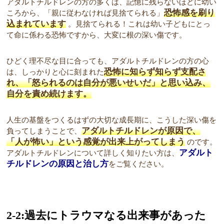
アダルトチルドレンの方の多くは、記憶に残らないほどに幼い
恐怖感を刷り
ころから、「親に従わなければ見捨てられる」
込まれています
。見捨てられる！これは幼い子どもにとっ
て命に係わる恐怖ですから、大変に根の深い傷です。
ひどく理不尽な目に合っても、アダルトチルドレンの方の心
恐怖に知らず知らず支配さ
は、しっかりと心に刻まれた
れ、「怒られるのは自分が悪いせいだ」と思い込み、
自分を責め続けます。
人生の基盤をつくるはずの大切な成長期に、こうした深い傷を
アダルトチルドレンが原因で、
負ってしまうことで、
「人が怖い」という感覚が出来上がってしまう
のです。
アダルト
アダルトチルドレンについて詳しく知りたい方は、
チルドレンの原因と治し方
をご覧ください。
2-2:過去にトラウマなる出来事があった