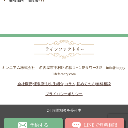
解離性同一性障害
(1)
ミレニアム株式会社 名古屋市中村区名駅１−１JPタワー21F info@happy-
lifefactory.com
会社概要|
催眠療法|
先生紹介|
コラム|
初めての方|
無料相談
プライバシーポリシー
24 時間相談を受付中
予約する
LINEで無料相談