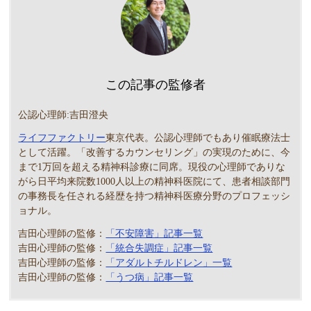
この記事の監修者
公認心理師:吉田澄央
ライフファクトリー
東京代表。公認心理師でもあり催眠療法士
として活躍。「改善するカウンセリング」の実現のために、今
まで1万回を超える精神科診療に同席。現役の心理師でありな
がら日平均来院数1000人以上の精神科医院にて、患者相談部門
の事務長を任される経歴を持つ精神科医療分野のプロフェッシ
ョナル。
吉田心理師の監修：
「不安障害」記事一覧
吉田心理師の監修：
「統合失調症」記事一覧
吉田心理師の監修：
「アダルトチルドレン」一覧
吉田心理師の監修：
「うつ病」記事一覧