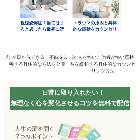
視線恐怖症？当てはま
トラウマの原因と具体
ると思ったら最初に読
的な症状をカウンセリ
んで心を楽にしません
ング会社が解説
か？
前
今日からできる！不眠を改
次
人が怖い！他者が怖い気持
善する具体的な方法を公開
ちを緩和する具体的なカウンセ
リング方法
日常に取り入れたい！
無理なく心を変化させるコツを無料で配信