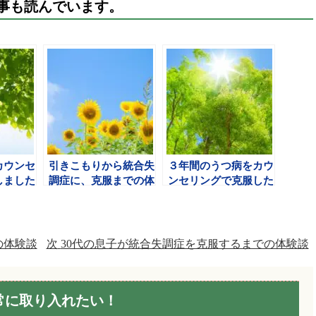
事も読んでいます。
カウンセ
引きこもりから統合失
３年間のうつ病をカウ
しました
調症に、克服までの体
ンセリングで克服した
験談
お話
の体験談
次
30代の息子が統合失調症を克服するまでの体験談
常に取り入れたい！