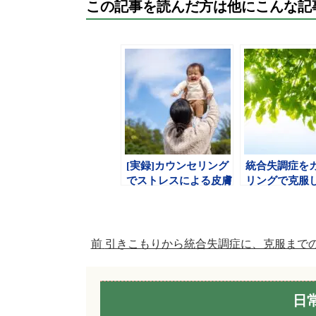
この記事を読んだ方は他にこんな記
[実録]カウンセリング
統合失調症を
でストレスによる皮膚
リングで克服
の痒みを克服しました
前
引きこもりから統合失調症に、克服まで
日