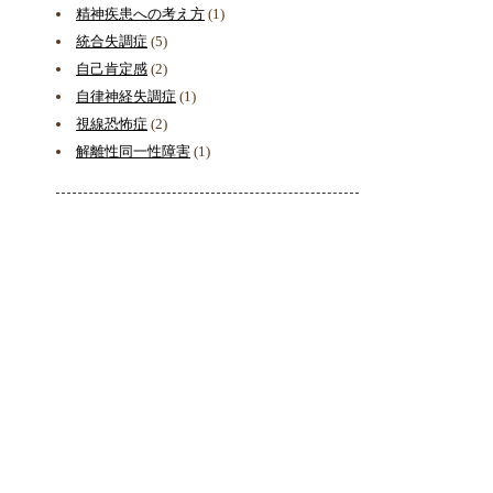
精神疾患への考え方
(1)
統合失調症
(5)
自己肯定感
(2)
自律神経失調症
(1)
視線恐怖症
(2)
解離性同一性障害
(1)