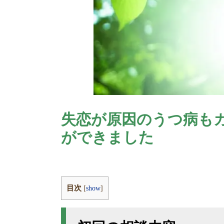
失恋が原因のうつ病も
ができました
目次
[
show
]