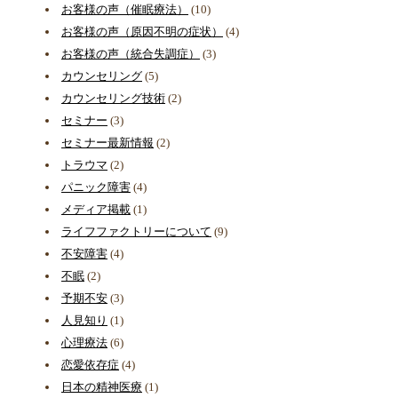
お客様の声（催眠療法）
(10)
お客様の声（原因不明の症状）
(4)
お客様の声（統合失調症）
(3)
カウンセリング
(5)
カウンセリング技術
(2)
セミナー
(3)
セミナー最新情報
(2)
トラウマ
(2)
パニック障害
(4)
メディア掲載
(1)
ライフファクトリーについて
(9)
不安障害
(4)
不眠
(2)
予期不安
(3)
人見知り
(1)
心理療法
(6)
恋愛依存症
(4)
日本の精神医療
(1)