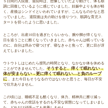
５日間の入院後、退院時は、想像していたより動けて、体も順
調に回復しているように感じていました。妊娠中よりも体が軽
く、産後はシンドイといわれていますが、こんなものかなと思
っていました。 退院後は夫の助けを借りつつ、順調な育児ス
タートを切ったように思いました。
ところが、出産10日を過ぎたくらいから、腕や脚が痒くなり、
日を追うごとに酷くなっていきました。赤ちゃんは眠っている
のに、自分は痒みで寝つけず、寝なきゃと焦って、更に目が冴
えてしまいました。
ウトウトしはじめたら授乳の時間となり、なかなか体を休める
そうすると、痒くて眠れない→
ことができませんでした。
体が安まらない→更に痒くて眠れない…と負のループ
に
。また今日もそうなるのではないかと思うと、毎日が不安
で仕方ありません。
この頃には、睡眠不足も酷くなり、体力、精神共に擦り減っ
て、赤ちゃんの世話をするのも不安な状態になってしまいまし
た。どれだけ頑張っても改善しません。