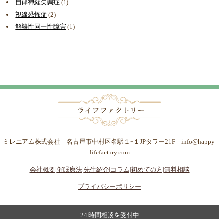
自律神経失調症
(1)
視線恐怖症
(2)
解離性同一性障害
(1)
ミレニアム株式会社 名古屋市中村区名駅１−１JPタワー21F info@happy-
lifefactory.com
会社概要|
催眠療法|
先生紹介|
コラム|
初めての方|
無料相談
プライバシーポリシー
24 時間相談を受付中