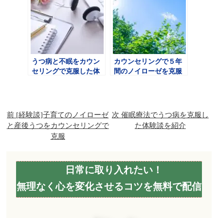
うつ病と不眠をカウン
カウンセリングで５年
セリングで克服した体
間のノイローゼを克服
験談
しました
前
[経験談]子育てのノイローゼ
次
催眠療法でうつ病を克服し
と産後うつをカウンセリングで
た体験談を紹介
克服
日常に取り入れたい！
無理なく心を変化させるコツを無料で配信