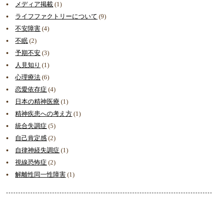
メディア掲載
(1)
ライフファクトリーについて
(9)
不安障害
(4)
不眠
(2)
予期不安
(3)
人見知り
(1)
心理療法
(6)
恋愛依存症
(4)
日本の精神医療
(1)
精神疾患への考え方
(1)
統合失調症
(5)
自己肯定感
(2)
自律神経失調症
(1)
視線恐怖症
(2)
解離性同一性障害
(1)