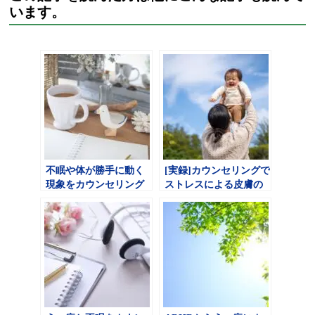
います。
不眠や体が勝手に動く
[実録]カウンセリングで
現象をカウンセリング
ストレスによる皮膚の
で克服
痒みを克服しました