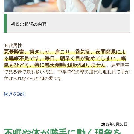
初回の相談の内容
30代男性
悪夢障害、歯ぎしり、肩こり、呑気症、夜間頻尿によ
る睡眠不足です。毎日、朝早く目が覚めてしまい、眠
気もひどく、特に悪天候時は頭が回りません
。悪夢障害
で見る夢で最も多いのは、中学時代の塾の追試に追われて手が
付けられなかった頃の夢です。
続きを読む
2019年8月30日
不眠や体が勝手に動く現象を