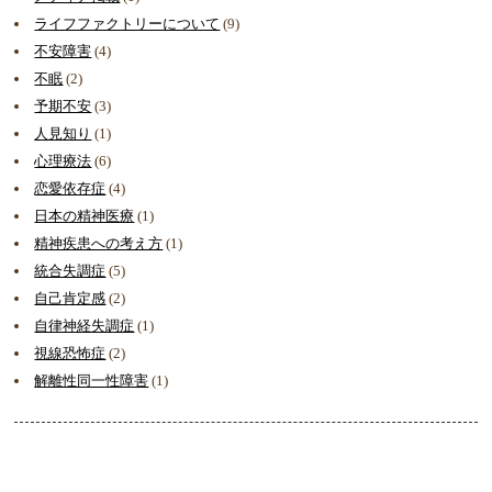
ライフファクトリーについて
(9)
不安障害
(4)
不眠
(2)
予期不安
(3)
人見知り
(1)
心理療法
(6)
恋愛依存症
(4)
日本の精神医療
(1)
精神疾患への考え方
(1)
統合失調症
(5)
自己肯定感
(2)
自律神経失調症
(1)
視線恐怖症
(2)
解離性同一性障害
(1)