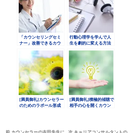
「カウンセリングセミ
行動心理学を学んで人
ナー」改善できるカウ
生を劇的に変える方法
ンセリングを学ぼう
[満員御礼]カウンセラー
[満員御礼]積極的傾聴で
のためのラポール形成
相手の心を開くカウン
セリング方法
前
カウンセラーの吉田先生に
次
キャリアコンサルタントの