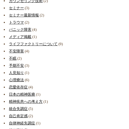
カウンセリング技術
(2)
セミナー
(3)
セミナー最新情報
(2)
トラウマ
(2)
パニック障害
(4)
メディア掲載
(1)
ライフファクトリーについて
(9)
不安障害
(4)
不眠
(2)
予期不安
(3)
人見知り
(1)
心理療法
(6)
恋愛依存症
(4)
日本の精神医療
(1)
精神疾患への考え方
(1)
統合失調症
(5)
自己肯定感
(2)
自律神経失調症
(1)