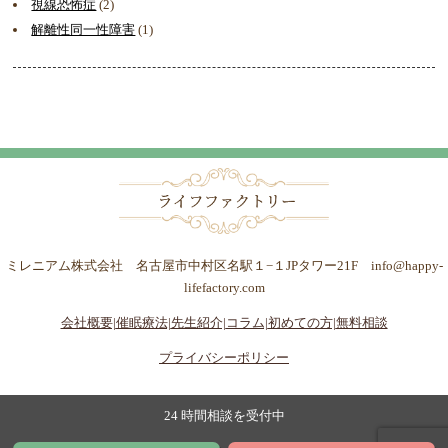
視線恐怖症
(2)
解離性同一性障害
(1)
ミレニアム株式会社 名古屋市中村区名駅１−１JPタワー21F info@happy-
lifefactory.com
会社概要|
催眠療法|
先生紹介|
コラム|
初めての方|
無料相談
プライバシーポリシー
24 時間相談を受付中