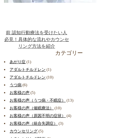
前
認知行動療法を受けたい人
必見！具体的な流れやカウンセ
リング方法を紹介
カテゴリー
あがり症
(1)
アダルトチルドレン
(1)
アダルトチルドレン
(10)
うつ病
(6)
お客様の声
(5)
お客様の声（うつ病・不眠症）
(13)
お客様の声（催眠療法）
(10)
お客様の声（原因不明の症状）
(4)
お客様の声（統合失調症）
(3)
カウンセリング
(5)