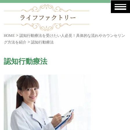
>
HOME
認知行動療法を受けたい人必見！具体的な流れやカウンセリン
>
グ方法を紹介
認知行動療法
認知行動療法