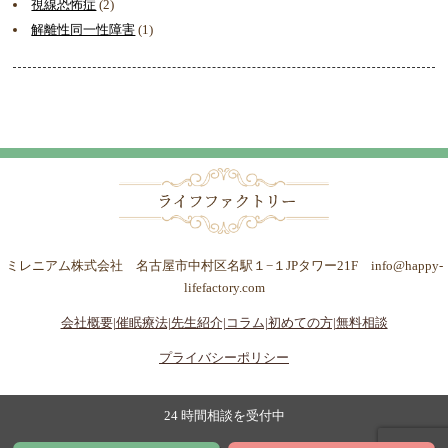
視線恐怖症
(2)
解離性同一性障害
(1)
ミレニアム株式会社 名古屋市中村区名駅１−１JPタワー21F info@happy-
lifefactory.com
会社概要|
催眠療法|
先生紹介|
コラム|
初めての方|
無料相談
プライバシーポリシー
24 時間相談を受付中