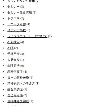
カウンセリング技術
(2)
セミナー
(3)
セミナー最新情報
(2)
トラウマ
(2)
パニック障害
(4)
メディア掲載
(1)
ライフファクトリーについて
(9)
不安障害
(4)
不眠
(2)
予期不安
(3)
人見知り
(1)
心理療法
(6)
恋愛依存症
(4)
日本の精神医療
(1)
精神疾患への考え方
(1)
統合失調症
(5)
自己肯定感
(2)
自律神経失調症
(1)