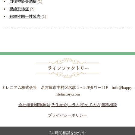
自律神経失調症
(1)
視線恐怖症
(2)
解離性同一性障害
(1)
ミレニアム株式会社 名古屋市中村区名駅１−１JPタワー21F info@happy-
lifefactory.com
会社概要|
催眠療法|
先生紹介|
コラム|
初めての方|
無料相談
プライバシーポリシー
24 時間相談を受付中