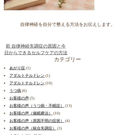
自律神経を自分で整える方法をお伝えします。
前
自律神経失調症の原因と今
日からできるセルフケアの方法
カテゴリー
あがり症
(1)
アダルトチルドレン
(1)
アダルトチルドレン
(10)
うつ病
(6)
お客様の声
(5)
お客様の声（うつ病・不眠症）
(13)
お客様の声（催眠療法）
(10)
お客様の声（原因不明の症状）
(4)
お客様の声（統合失調症）
(3)