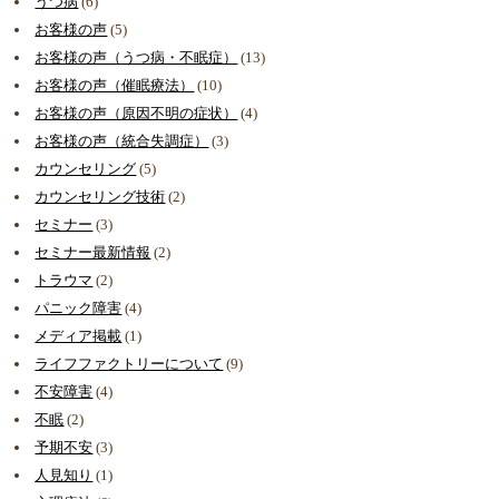
うつ病
(6)
お客様の声
(5)
お客様の声（うつ病・不眠症）
(13)
お客様の声（催眠療法）
(10)
お客様の声（原因不明の症状）
(4)
お客様の声（統合失調症）
(3)
カウンセリング
(5)
カウンセリング技術
(2)
セミナー
(3)
セミナー最新情報
(2)
トラウマ
(2)
パニック障害
(4)
メディア掲載
(1)
ライフファクトリーについて
(9)
不安障害
(4)
不眠
(2)
予期不安
(3)
人見知り
(1)