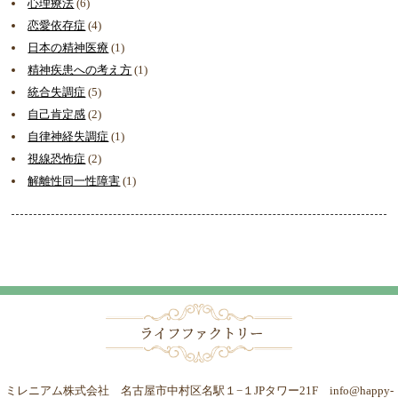
心理療法
(6)
恋愛依存症
(4)
日本の精神医療
(1)
精神疾患への考え方
(1)
統合失調症
(5)
自己肯定感
(2)
自律神経失調症
(1)
視線恐怖症
(2)
解離性同一性障害
(1)
ミレニアム株式会社 名古屋市中村区名駅１−１JPタワー21F info@happy-