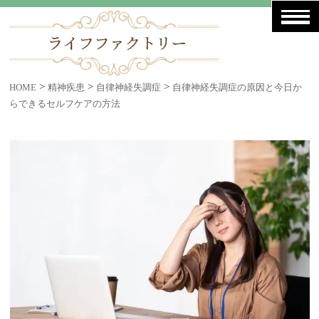
>
>
>
HOME
精神疾患
自律神経失調症
自律神経失調症の原因と今日か
らできるセルフケアの方法