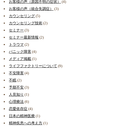
お客様の声（原因不明の症状）
(4)
お客様の声（統合失調症）
(3)
カウンセリング
(5)
カウンセリング技術
(2)
セミナー
(3)
セミナー最新情報
(2)
トラウマ
(2)
パニック障害
(4)
メディア掲載
(1)
ライフファクトリーについて
(9)
不安障害
(4)
不眠
(2)
予期不安
(3)
人見知り
(1)
心理療法
(6)
恋愛依存症
(4)
日本の精神医療
(1)
精神疾患への考え方
(1)