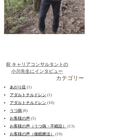
前
キャリアコンサルタントの
小川先生にインタビュー
カテゴリー
あがり症
(1)
アダルトチルドレン
(1)
アダルトチルドレン
(10)
うつ病
(6)
お客様の声
(5)
お客様の声（うつ病・不眠症）
(13)
お客様の声（催眠療法）
(10)