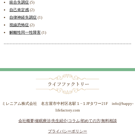
統合失調症
(5)
自己肯定感
(2)
自律神経失調症
(1)
視線恐怖症
(2)
解離性同一性障害
(1)
ミレニアム株式会社 名古屋市中村区名駅１−１JPタワー21F info@happy-
lifefactory.com
会社概要|
催眠療法|
先生紹介|
コラム|
初めての方|
無料相談
プライバシーポリシー