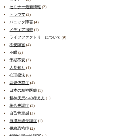
セミナー最新情報
(2)
トラウマ
(2)
パニック障害
(4)
メディア掲載
(1)
ライフファクトリーについて
(9)
不安障害
(4)
不眠
(2)
予期不安
(3)
人見知り
(1)
心理療法
(6)
恋愛依存症
(4)
日本の精神医療
(1)
精神疾患への考え方
(1)
統合失調症
(5)
自己肯定感
(2)
自律神経失調症
(1)
視線恐怖症
(2)
解離性同一性障害
(1)