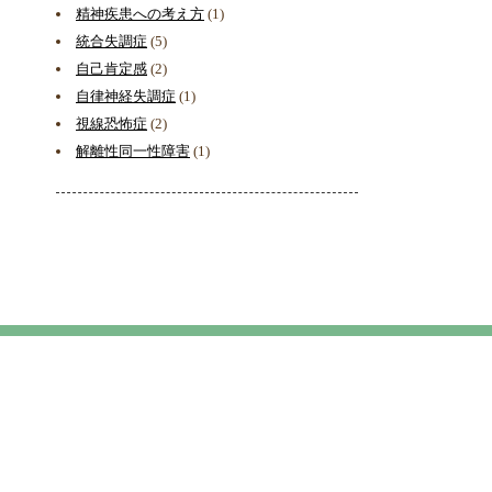
精神疾患への考え方
(1)
統合失調症
(5)
自己肯定感
(2)
自律神経失調症
(1)
視線恐怖症
(2)
解離性同一性障害
(1)