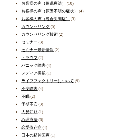
お客様の声（催眠療法）
(10)
お客様の声（原因不明の症状）
(4)
お客様の声（統合失調症）
(3)
カウンセリング
(5)
カウンセリング技術
(2)
セミナー
(3)
セミナー最新情報
(2)
トラウマ
(2)
パニック障害
(4)
メディア掲載
(1)
ライフファクトリーについて
(9)
不安障害
(4)
不眠
(2)
予期不安
(3)
人見知り
(1)
心理療法
(6)
恋愛依存症
(4)
日本の精神医療
(1)