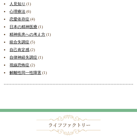
人見知り
(1)
心理療法
(6)
恋愛依存症
(4)
日本の精神医療
(1)
精神疾患への考え方
(1)
統合失調症
(5)
自己肯定感
(2)
自律神経失調症
(1)
視線恐怖症
(2)
解離性同一性障害
(1)