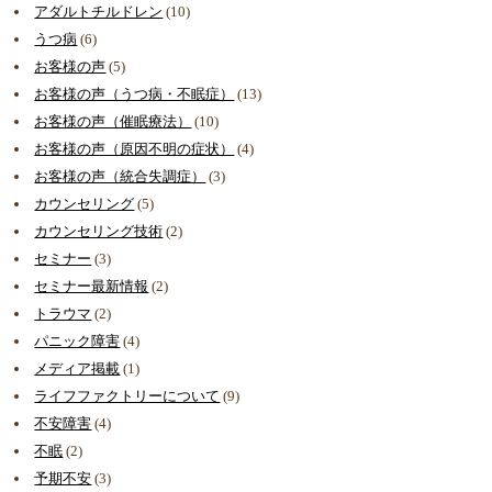
アダルトチルドレン
(10)
うつ病
(6)
お客様の声
(5)
お客様の声（うつ病・不眠症）
(13)
お客様の声（催眠療法）
(10)
お客様の声（原因不明の症状）
(4)
お客様の声（統合失調症）
(3)
カウンセリング
(5)
カウンセリング技術
(2)
セミナー
(3)
セミナー最新情報
(2)
トラウマ
(2)
パニック障害
(4)
メディア掲載
(1)
ライフファクトリーについて
(9)
不安障害
(4)
不眠
(2)
予期不安
(3)