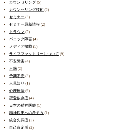
カウンセリング
(5)
カウンセリング技術
(2)
セミナー
(3)
セミナー最新情報
(2)
トラウマ
(2)
パニック障害
(4)
メディア掲載
(1)
ライフファクトリーについて
(9)
不安障害
(4)
不眠
(2)
予期不安
(3)
人見知り
(1)
心理療法
(6)
恋愛依存症
(4)
日本の精神医療
(1)
精神疾患への考え方
(1)
統合失調症
(5)
自己肯定感
(2)