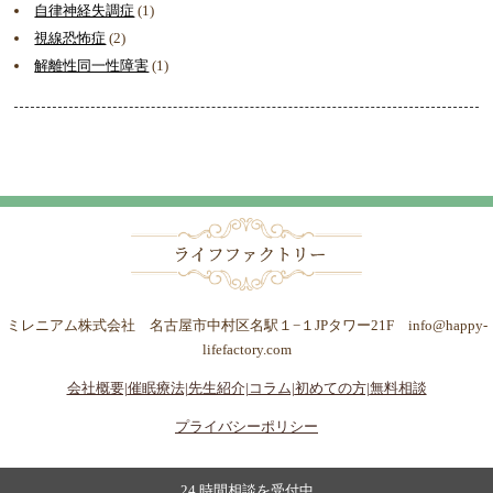
自律神経失調症
(1)
視線恐怖症
(2)
解離性同一性障害
(1)
ミレニアム株式会社 名古屋市中村区名駅１−１JPタワー21F info@happy-
lifefactory.com
会社概要|
催眠療法|
先生紹介|
コラム|
初めての方|
無料相談
プライバシーポリシー
24 時間相談を受付中