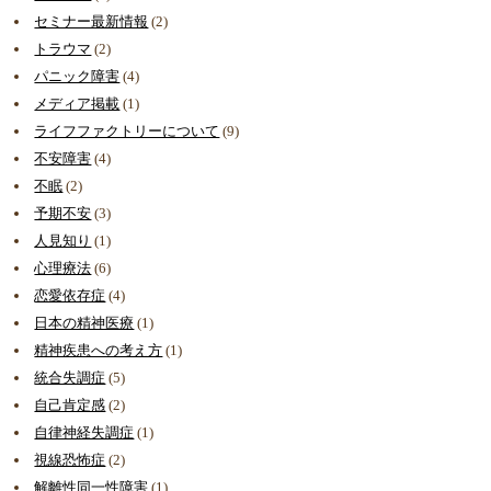
セミナー最新情報
(2)
トラウマ
(2)
パニック障害
(4)
メディア掲載
(1)
ライフファクトリーについて
(9)
不安障害
(4)
不眠
(2)
予期不安
(3)
人見知り
(1)
心理療法
(6)
恋愛依存症
(4)
日本の精神医療
(1)
精神疾患への考え方
(1)
統合失調症
(5)
自己肯定感
(2)
自律神経失調症
(1)
視線恐怖症
(2)
解離性同一性障害
(1)