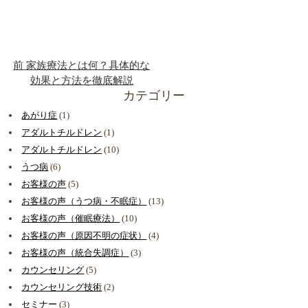
前
家族療法とは何？具体的な
効果と方法を徹底解説
カテゴリー
あがり症
(1)
アダルトチルドレン
(1)
アダルトチルドレン
(10)
うつ病
(6)
お客様の声
(5)
お客様の声（うつ病・不眠症）
(13)
お客様の声（催眠療法）
(10)
お客様の声（原因不明の症状）
(4)
お客様の声（統合失調症）
(3)
カウンセリング
(5)
カウンセリング技術
(2)
セミナー
(3)