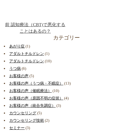
前
認知療法（CBT)で悪化する
ことはあるの？
カテゴリー
あがり症
(1)
アダルトチルドレン
(1)
アダルトチルドレン
(10)
うつ病
(6)
お客様の声
(5)
お客様の声（うつ病・不眠症）
(13)
お客様の声（催眠療法）
(10)
お客様の声（原因不明の症状）
(4)
お客様の声（統合失調症）
(3)
カウンセリング
(5)
カウンセリング技術
(2)
セミナー
(3)