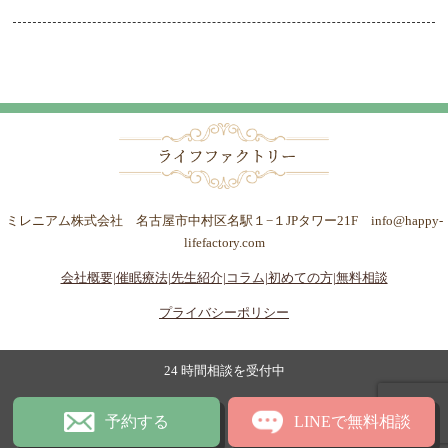
ミレニアム株式会社 名古屋市中村区名駅１−１JPタワー21F info@happy-
lifefactory.com
会社概要|
催眠療法|
先生紹介|
コラム|
初めての方|
無料相談
プライバシーポリシー
24 時間相談を受付中
予約する
LINEで無料相談