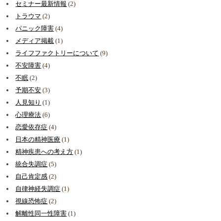
セミナー最新情報
(2)
トラウマ
(2)
パニック障害
(4)
メディア掲載
(1)
ライフファクトリーについて
(9)
不安障害
(4)
不眠
(2)
予期不安
(3)
人見知り
(1)
心理療法
(6)
恋愛依存症
(4)
日本の精神医療
(1)
精神疾患への考え方
(1)
統合失調症
(5)
自己肯定感
(2)
自律神経失調症
(1)
視線恐怖症
(2)
解離性同一性障害
(1)