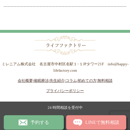
ミレニアム株式会社 名古屋市中村区名駅１−１JPタワー21F info@happy-
lifefactory.com
会社概要|
催眠療法|
先生紹介|
コラム|
初めての方|
無料相談
プライバシーポリシー
24 時間相談を受付中
予約する
LINEで無料相談