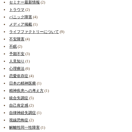
セミナー最新情報
(2)
トラウマ
(2)
パニック障害
(4)
メディア掲載
(1)
ライフファクトリーについて
(9)
不安障害
(4)
不眠
(2)
予期不安
(3)
人見知り
(1)
心理療法
(6)
恋愛依存症
(4)
日本の精神医療
(1)
精神疾患への考え方
(1)
統合失調症
(5)
自己肯定感
(2)
自律神経失調症
(1)
視線恐怖症
(2)
解離性同一性障害
(1)