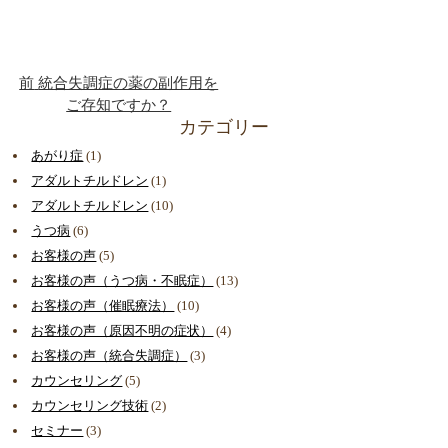
前
統合失調症の薬の副作用を
ご存知ですか？
カテゴリー
あがり症
(1)
アダルトチルドレン
(1)
アダルトチルドレン
(10)
うつ病
(6)
お客様の声
(5)
お客様の声（うつ病・不眠症）
(13)
お客様の声（催眠療法）
(10)
お客様の声（原因不明の症状）
(4)
お客様の声（統合失調症）
(3)
カウンセリング
(5)
カウンセリング技術
(2)
セミナー
(3)