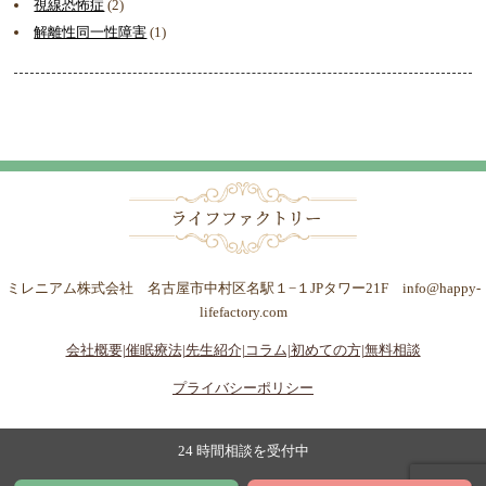
視線恐怖症
(2)
解離性同一性障害
(1)
ミレニアム株式会社 名古屋市中村区名駅１−１JPタワー21F info@happy-
lifefactory.com
会社概要|
催眠療法|
先生紹介|
コラム|
初めての方|
無料相談
プライバシーポリシー
24 時間相談を受付中