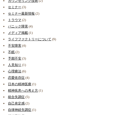
カウンセリング技術
(2)
セミナー
(3)
セミナー最新情報
(2)
トラウマ
(2)
パニック障害
(4)
メディア掲載
(1)
ライフファクトリーについて
(9)
不安障害
(4)
不眠
(2)
予期不安
(3)
人見知り
(1)
心理療法
(6)
恋愛依存症
(4)
日本の精神医療
(1)
精神疾患への考え方
(1)
統合失調症
(5)
自己肯定感
(2)
自律神経失調症
(1)