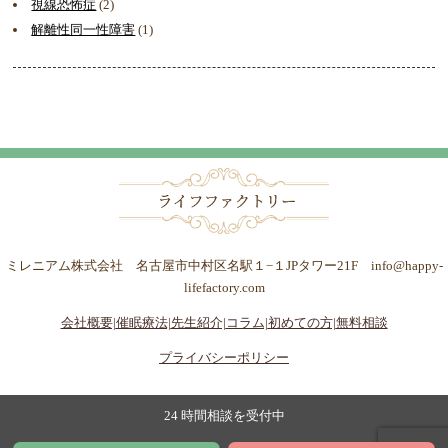
視線恐怖症
(2)
解離性同一性障害
(1)
ミレニアム株式会社 名古屋市中村区名駅１−１JPタワー21F info@happy-
lifefactory.com
会社概要|
催眠療法|
先生紹介|
コラム|
初めての方|
無料相談
プライバシーポリシー
24 時間相談を受付中