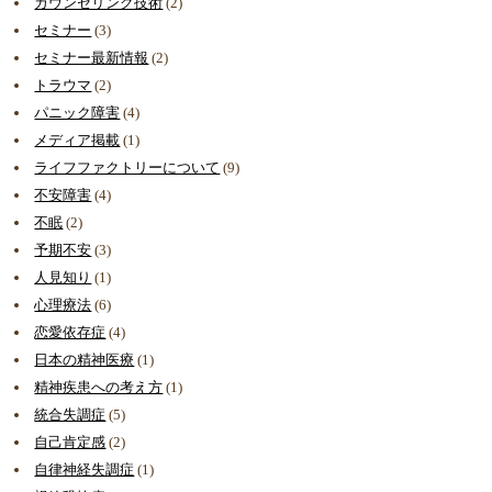
カウンセリング技術
(2)
セミナー
(3)
セミナー最新情報
(2)
トラウマ
(2)
パニック障害
(4)
メディア掲載
(1)
ライフファクトリーについて
(9)
不安障害
(4)
不眠
(2)
予期不安
(3)
人見知り
(1)
心理療法
(6)
恋愛依存症
(4)
日本の精神医療
(1)
精神疾患への考え方
(1)
統合失調症
(5)
自己肯定感
(2)
自律神経失調症
(1)