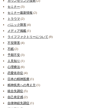
カウンセリング技術
(2)
セミナー
(3)
セミナー最新情報
(2)
トラウマ
(2)
パニック障害
(4)
メディア掲載
(1)
ライフファクトリーについて
(9)
不安障害
(4)
不眠
(2)
予期不安
(3)
人見知り
(1)
心理療法
(6)
恋愛依存症
(4)
日本の精神医療
(1)
精神疾患への考え方
(1)
統合失調症
(5)
自己肯定感
(2)
自律神経失調症
(1)