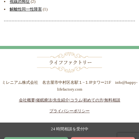
視線恐怖症
(2)
解離性同一性障害
(1)
ミレニアム株式会社 名古屋市中村区名駅１−１JPタワー21F info@happy-
lifefactory.com
会社概要|
催眠療法|
先生紹介|
コラム|
初めての方|
無料相談
プライバシーポリシー
24 時間相談を受付中