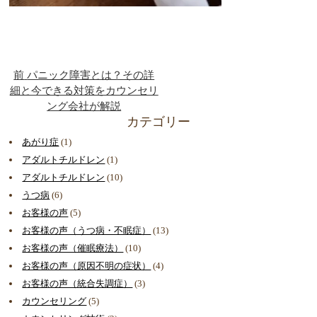
前
パニック障害とは？その詳
細と今できる対策をカウンセリ
ング会社が解説
カテゴリー
あがり症
(1)
アダルトチルドレン
(1)
アダルトチルドレン
(10)
うつ病
(6)
お客様の声
(5)
お客様の声（うつ病・不眠症）
(13)
お客様の声（催眠療法）
(10)
お客様の声（原因不明の症状）
(4)
お客様の声（統合失調症）
(3)
カウンセリング
(5)