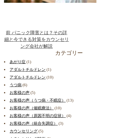
前
パニック障害とは？その詳
細と今できる対策をカウンセリ
ング会社が解説
カテゴリー
あがり症
(1)
アダルトチルドレン
(1)
アダルトチルドレン
(10)
うつ病
(6)
お客様の声
(5)
お客様の声（うつ病・不眠症）
(13)
お客様の声（催眠療法）
(10)
お客様の声（原因不明の症状）
(4)
お客様の声（統合失調症）
(3)
カウンセリング
(5)