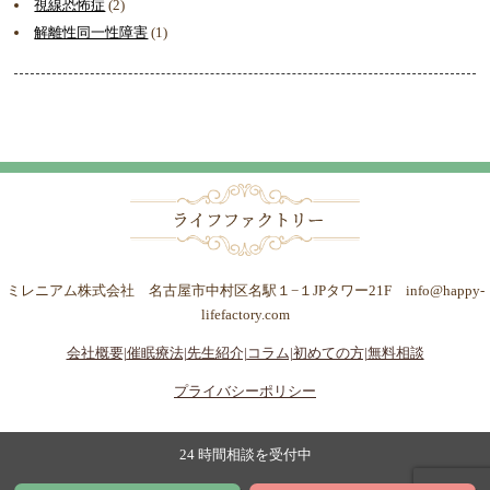
視線恐怖症
(2)
解離性同一性障害
(1)
ミレニアム株式会社 名古屋市中村区名駅１−１JPタワー21F info@happy-
lifefactory.com
会社概要|
催眠療法|
先生紹介|
コラム|
初めての方|
無料相談
プライバシーポリシー
24 時間相談を受付中