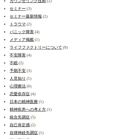
カウンセリング技術
(2)
セミナー
(3)
セミナー最新情報
(2)
トラウマ
(2)
パニック障害
(4)
メディア掲載
(1)
ライフファクトリーについて
(9)
不安障害
(4)
不眠
(2)
予期不安
(3)
人見知り
(1)
心理療法
(6)
恋愛依存症
(4)
日本の精神医療
(1)
精神疾患への考え方
(1)
統合失調症
(5)
自己肯定感
(2)
自律神経失調症
(1)