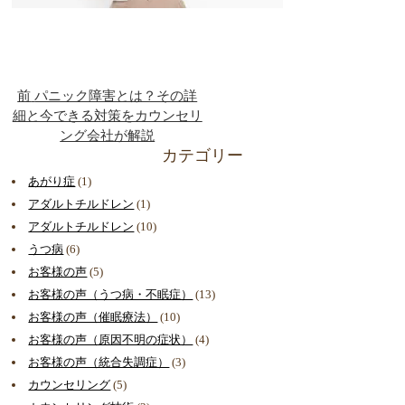
前
パニック障害とは？その詳
細と今できる対策をカウンセリ
ング会社が解説
カテゴリー
あがり症
(1)
アダルトチルドレン
(1)
アダルトチルドレン
(10)
うつ病
(6)
お客様の声
(5)
お客様の声（うつ病・不眠症）
(13)
お客様の声（催眠療法）
(10)
お客様の声（原因不明の症状）
(4)
お客様の声（統合失調症）
(3)
カウンセリング
(5)