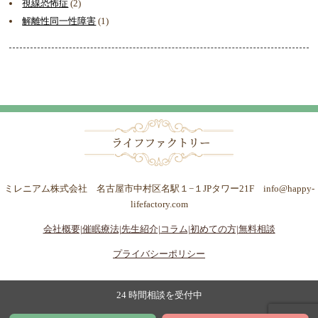
視線恐怖症
(2)
解離性同一性障害
(1)
ミレニアム株式会社 名古屋市中村区名駅１−１JPタワー21F info@happy-
lifefactory.com
会社概要|
催眠療法|
先生紹介|
コラム|
初めての方|
無料相談
プライバシーポリシー
24 時間相談を受付中