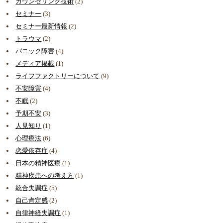
カウンセリング技術
(2)
セミナー
(3)
セミナー最新情報
(2)
トラウマ
(2)
パニック障害
(4)
メディア掲載
(1)
ライフファクトリーについて
(9)
不安障害
(4)
不眠
(2)
予期不安
(3)
人見知り
(1)
心理療法
(6)
恋愛依存症
(4)
日本の精神医療
(1)
精神疾患への考え方
(1)
統合失調症
(5)
自己肯定感
(2)
自律神経失調症
(1)