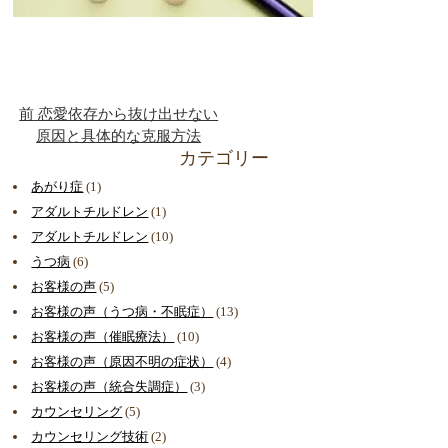
前
恋愛依存から抜け出せない
原因と具体的な克服方法
カテゴリー
あがり症
(1)
アダルトチルドレン
(1)
アダルトチルドレン
(10)
うつ病
(6)
お客様の声
(5)
お客様の声（うつ病・不眠症）
(13)
お客様の声（催眠療法）
(10)
お客様の声（原因不明の症状）
(4)
お客様の声（統合失調症）
(3)
カウンセリング
(5)
カウンセリング技術
(2)