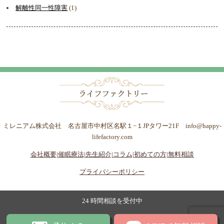
解離性同一性障害
(1)
ミレニアム株式会社 名古屋市中村区名駅１−１JPタワー21F info@happy-
lifefactory.com
会社概要|
催眠療法|
先生紹介|
コラム|
初めての方|
無料相談
プライバシーポリシー
24 時間相談を受付中