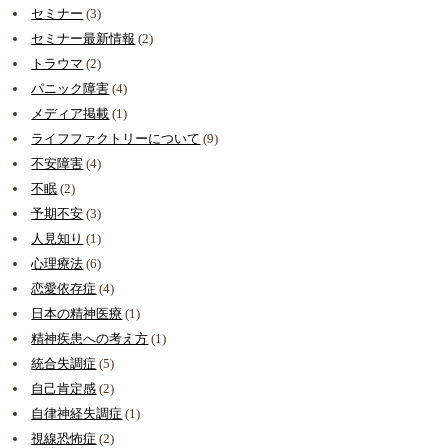
セミナー
(3)
セミナー最新情報
(2)
トラウマ
(2)
パニック障害
(4)
メディア掲載
(1)
ライフファクトリーについて
(9)
不安障害
(4)
不眠
(2)
予期不安
(3)
人見知り
(1)
心理療法
(6)
恋愛依存症
(4)
日本の精神医療
(1)
精神疾患への考え方
(1)
統合失調症
(5)
自己肯定感
(2)
自律神経失調症
(1)
視線恐怖症
(2)