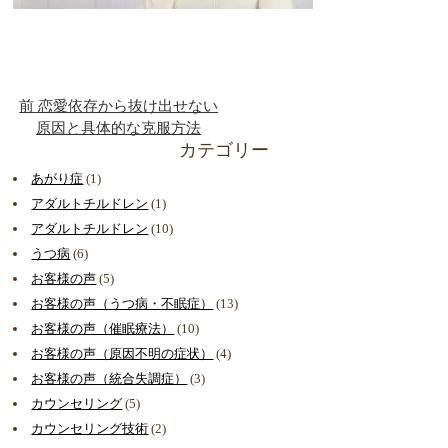
前
恋愛依存から抜け出せない
原因と具体的な克服方法
カテゴリー
あがり症
(1)
アダルトチルドレン
(1)
アダルトチルドレン
(10)
うつ病
(6)
お客様の声
(5)
お客様の声（うつ病・不眠症）
(13)
お客様の声（催眠療法）
(10)
お客様の声（原因不明の症状）
(4)
お客様の声（統合失調症）
(3)
カウンセリング
(5)
カウンセリング技術
(2)