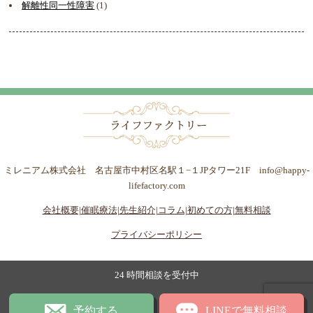
解離性同一性障害
(1)
ミレニアム株式会社 名古屋市中村区名駅１−１JPタワー21F info@happy-
lifefactory.com
会社概要|
催眠療法|
先生紹介|
コラム|
初めての方|
無料相談
プライバシーポリシー
24 時間相談を受付中
予約する
LINEで無料相談