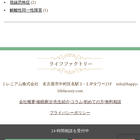
視線恐怖症
(2)
解離性同一性障害
(1)
ミレニアム株式会社 名古屋市中村区名駅１−１JPタワー21F info@happy-
lifefactory.com
会社概要|
催眠療法|
先生紹介|
コラム|
初めての方|
無料相談
プライバシーポリシー
24 時間相談を受付中