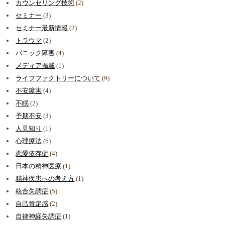
カウンセリング技術
(2)
セミナー
(3)
セミナー最新情報
(2)
トラウマ
(2)
パニック障害
(4)
メディア掲載
(1)
ライフファクトリーについて
(9)
不安障害
(4)
不眠
(2)
予期不安
(3)
人見知り
(1)
心理療法
(6)
恋愛依存症
(4)
日本の精神医療
(1)
精神疾患への考え方
(1)
統合失調症
(5)
自己肯定感
(2)
自律神経失調症
(1)