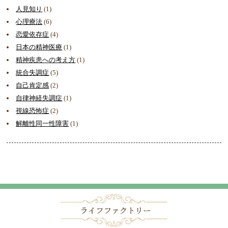
人見知り
(1)
心理療法
(6)
恋愛依存症
(4)
日本の精神医療
(1)
精神疾患への考え方
(1)
統合失調症
(5)
自己肯定感
(2)
自律神経失調症
(1)
視線恐怖症
(2)
解離性同一性障害
(1)