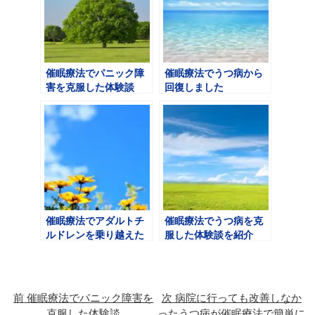
催眠療法でパニック障
催眠療法でうつ病から
害を克服した体験談
回復しました
催眠療法でアダルトチ
催眠療法でうつ病を克
ルドレンを乗り越えた
服した体験談を紹介
体験談
前
催眠療法でパニック障害を
次
病院に行っても改善しなか
克服した体験談
ったうつ病が催眠療法で簡単に