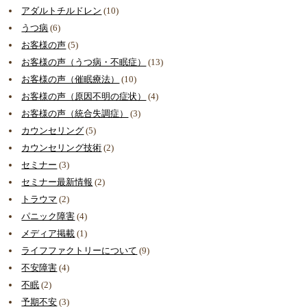
アダルトチルドレン
(10)
うつ病
(6)
お客様の声
(5)
お客様の声（うつ病・不眠症）
(13)
お客様の声（催眠療法）
(10)
お客様の声（原因不明の症状）
(4)
お客様の声（統合失調症）
(3)
カウンセリング
(5)
カウンセリング技術
(2)
セミナー
(3)
セミナー最新情報
(2)
トラウマ
(2)
パニック障害
(4)
メディア掲載
(1)
ライフファクトリーについて
(9)
不安障害
(4)
不眠
(2)
予期不安
(3)