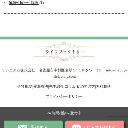
解離性同一性障害
(1)
ミレニアム株式会社 名古屋市中村区名駅１−１JPタワー21F info@happy-
lifefactory.com
会社概要|
催眠療法|
先生紹介|
コラム|
初めての方|
無料相談
プライバシーポリシー
24 時間相談を受付中
予約する
LINEで無料相談