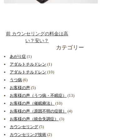
前
カウンセリングの料金は高
い？安い？
カテゴリー
あがり症
(1)
アダルトチルドレン
(1)
アダルトチルドレン
(10)
うつ病
(6)
お客様の声
(5)
お客様の声（うつ病・不眠症）
(13)
お客様の声（催眠療法）
(10)
お客様の声（原因不明の症状）
(4)
お客様の声（統合失調症）
(3)
カウンセリング
(5)
カウンセリング技術
(2)