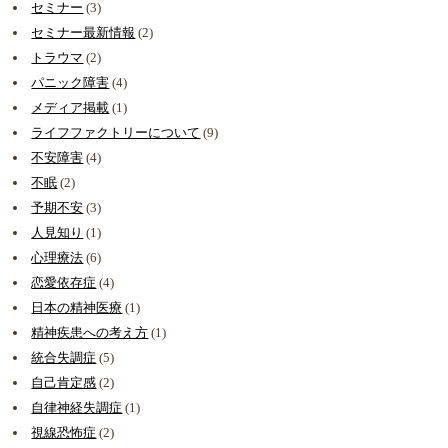
セミナー
(3)
セミナー最新情報
(2)
トラウマ
(2)
パニック障害
(4)
メディア掲載
(1)
ライフファクトリーについて
(9)
不安障害
(4)
不眠
(2)
予期不安
(3)
人見知り
(1)
心理療法
(6)
恋愛依存症
(4)
日本の精神医療
(1)
精神疾患への考え方
(1)
統合失調症
(5)
自己肯定感
(2)
自律神経失調症
(1)
視線恐怖症
(2)