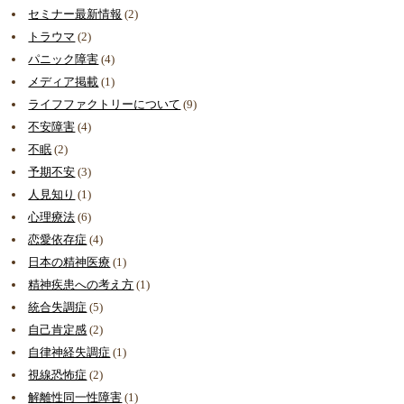
セミナー最新情報
(2)
トラウマ
(2)
パニック障害
(4)
メディア掲載
(1)
ライフファクトリーについて
(9)
不安障害
(4)
不眠
(2)
予期不安
(3)
人見知り
(1)
心理療法
(6)
恋愛依存症
(4)
日本の精神医療
(1)
精神疾患への考え方
(1)
統合失調症
(5)
自己肯定感
(2)
自律神経失調症
(1)
視線恐怖症
(2)
解離性同一性障害
(1)