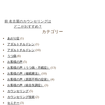
前
名古屋のカウンセリングは
どこがおすすめ？
カテゴリー
あがり症
(1)
アダルトチルドレン
(1)
アダルトチルドレン
(10)
うつ病
(6)
お客様の声
(5)
お客様の声（うつ病・不眠症）
(13)
お客様の声（催眠療法）
(10)
お客様の声（原因不明の症状）
(4)
お客様の声（統合失調症）
(3)
カウンセリング
(5)
カウンセリング技術
(2)
セミナー
(3)