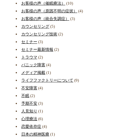
お客様の声（催眠療法）
(10)
お客様の声（原因不明の症状）
(4)
お客様の声（統合失調症）
(3)
カウンセリング
(5)
カウンセリング技術
(2)
セミナー
(3)
セミナー最新情報
(2)
トラウマ
(2)
パニック障害
(4)
メディア掲載
(1)
ライフファクトリーについて
(9)
不安障害
(4)
不眠
(2)
予期不安
(3)
人見知り
(1)
心理療法
(6)
恋愛依存症
(4)
日本の精神医療
(1)