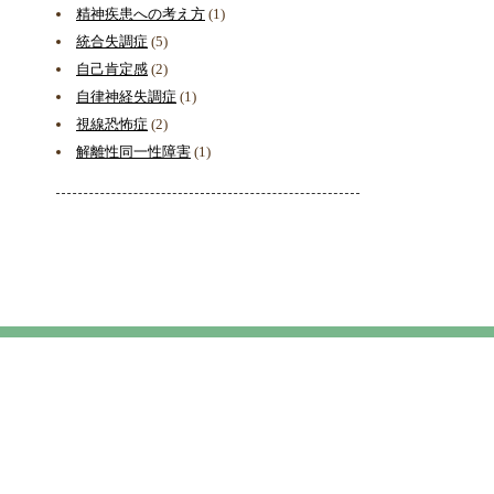
精神疾患への考え方
(1)
統合失調症
(5)
自己肯定感
(2)
自律神経失調症
(1)
視線恐怖症
(2)
解離性同一性障害
(1)