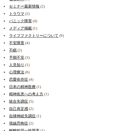
セミナー最新情報
(2)
トラウマ
(2)
パニック障害
(4)
メディア掲載
(1)
ライフファクトリーについて
(9)
不安障害
(4)
不眠
(2)
予期不安
(3)
人見知り
(1)
心理療法
(6)
恋愛依存症
(4)
日本の精神医療
(1)
精神疾患への考え方
(1)
統合失調症
(5)
自己肯定感
(2)
自律神経失調症
(1)
視線恐怖症
(2)
解離性同一性障害
(1)