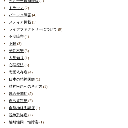
セミナー最新情報
(2)
トラウマ
(2)
パニック障害
(4)
メディア掲載
(1)
ライフファクトリーについて
(9)
不安障害
(4)
不眠
(2)
予期不安
(3)
人見知り
(1)
心理療法
(6)
恋愛依存症
(4)
日本の精神医療
(1)
精神疾患への考え方
(1)
統合失調症
(5)
自己肯定感
(2)
自律神経失調症
(1)
視線恐怖症
(2)
解離性同一性障害
(1)