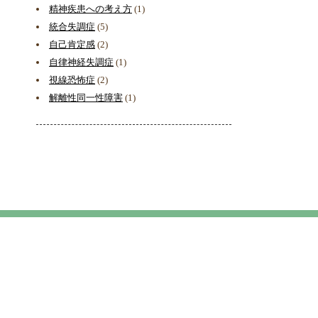
精神疾患への考え方
(1)
統合失調症
(5)
自己肯定感
(2)
自律神経失調症
(1)
視線恐怖症
(2)
解離性同一性障害
(1)