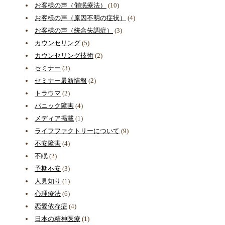
お客様の声（催眠療法）
(10)
お客様の声（原因不明の症状）
(4)
お客様の声（統合失調症）
(3)
カウンセリング
(5)
カウンセリング技術
(2)
セミナー
(3)
セミナー最新情報
(2)
トラウマ
(2)
パニック障害
(4)
メディア掲載
(1)
ライフファクトリーについて
(9)
不安障害
(4)
不眠
(2)
予期不安
(3)
人見知り
(1)
心理療法
(6)
恋愛依存症
(4)
日本の精神医療
(1)