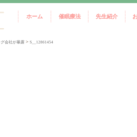
ホーム
催眠療法
先生紹介
>
ング会社が暴露
S__12861454