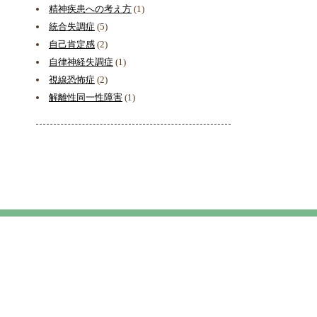
精神疾患への考え方
(1)
統合失調症
(5)
自己肯定感
(2)
自律神経失調症
(1)
視線恐怖症
(2)
解離性同一性障害
(1)