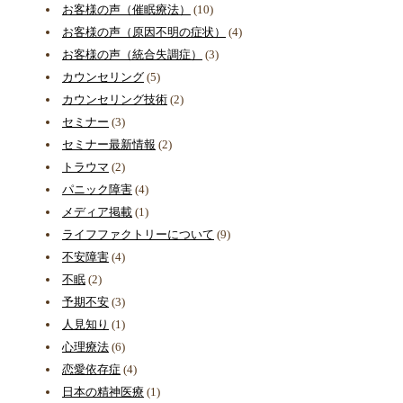
お客様の声（催眠療法）
(10)
お客様の声（原因不明の症状）
(4)
お客様の声（統合失調症）
(3)
カウンセリング
(5)
カウンセリング技術
(2)
セミナー
(3)
セミナー最新情報
(2)
トラウマ
(2)
パニック障害
(4)
メディア掲載
(1)
ライフファクトリーについて
(9)
不安障害
(4)
不眠
(2)
予期不安
(3)
人見知り
(1)
心理療法
(6)
恋愛依存症
(4)
日本の精神医療
(1)