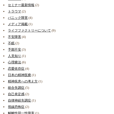
セミナー最新情報
(2)
トラウマ
(2)
パニック障害
(4)
メディア掲載
(1)
ライフファクトリーについて
(9)
不安障害
(4)
不眠
(2)
予期不安
(3)
人見知り
(1)
心理療法
(6)
恋愛依存症
(4)
日本の精神医療
(1)
精神疾患への考え方
(1)
統合失調症
(5)
自己肯定感
(2)
自律神経失調症
(1)
視線恐怖症
(2)
解離性同一性障害
(1)