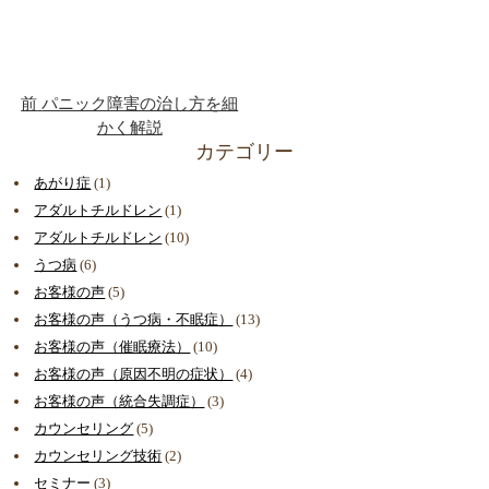
前
パニック障害の治し方を細
かく解説
カテゴリー
あがり症
(1)
アダルトチルドレン
(1)
アダルトチルドレン
(10)
うつ病
(6)
お客様の声
(5)
お客様の声（うつ病・不眠症）
(13)
お客様の声（催眠療法）
(10)
お客様の声（原因不明の症状）
(4)
お客様の声（統合失調症）
(3)
カウンセリング
(5)
カウンセリング技術
(2)
セミナー
(3)