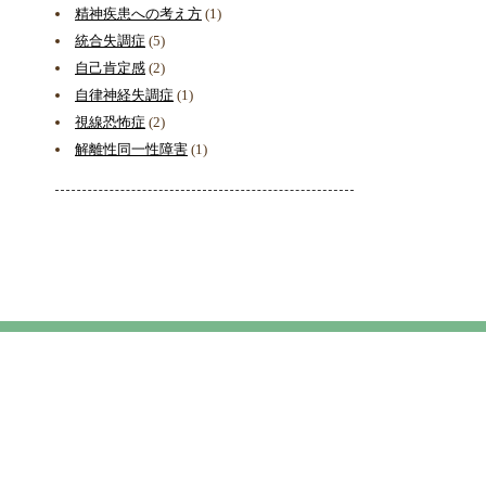
精神疾患への考え方
(1)
統合失調症
(5)
自己肯定感
(2)
自律神経失調症
(1)
視線恐怖症
(2)
解離性同一性障害
(1)