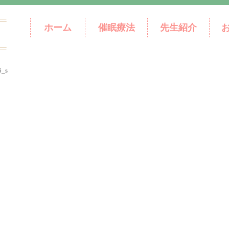
ホーム
催眠療法
先生紹介
6_s