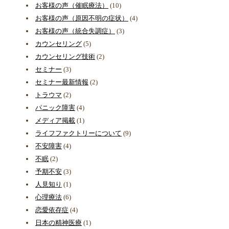
お客様の声（催眠療法）
(10)
お客様の声（原因不明の症状）
(4)
お客様の声（統合失調症）
(3)
カウンセリング
(5)
カウンセリング技術
(2)
セミナー
(3)
セミナー最新情報
(2)
トラウマ
(2)
パニック障害
(4)
メディア掲載
(1)
ライフファクトリーについて
(9)
不安障害
(4)
不眠
(2)
予期不安
(3)
人見知り
(1)
心理療法
(6)
恋愛依存症
(4)
日本の精神医療
(1)