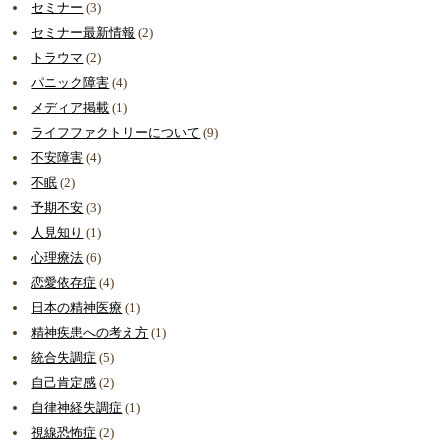
セミナー
(3)
セミナー最新情報
(2)
トラウマ
(2)
パニック障害
(4)
メディア掲載
(1)
ライフファクトリーについて
(9)
不安障害
(4)
不眠
(2)
予期不安
(3)
人見知り
(1)
心理療法
(6)
恋愛依存症
(4)
日本の精神医療
(1)
精神疾患への考え方
(1)
統合失調症
(5)
自己肯定感
(2)
自律神経失調症
(1)
視線恐怖症
(2)