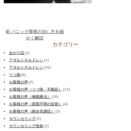
前
パニック障害の治し方を細
かく解説
カテゴリー
あがり症
(1)
アダルトチルドレン
(1)
アダルトチルドレン
(10)
うつ病
(6)
お客様の声
(5)
お客様の声（うつ病・不眠症）
(13)
お客様の声（催眠療法）
(10)
お客様の声（原因不明の症状）
(4)
お客様の声（統合失調症）
(3)
カウンセリング
(5)
カウンセリング技術
(2)