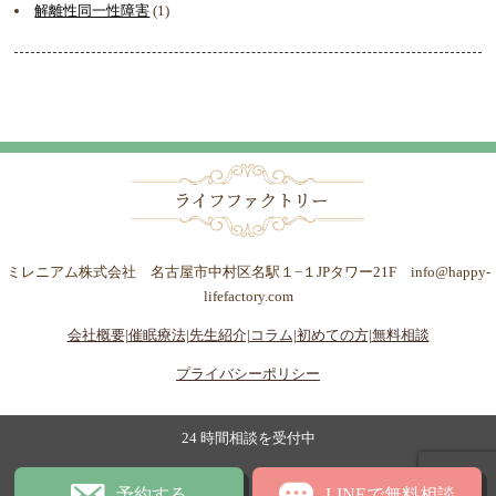
解離性同一性障害
(1)
ミレニアム株式会社 名古屋市中村区名駅１−１JPタワー21F info@happy-
lifefactory.com
会社概要|
催眠療法|
先生紹介|
コラム|
初めての方|
無料相談
プライバシーポリシー
24 時間相談を受付中
予約する
LINEで無料相談