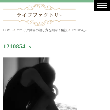
>
>
HOME
パニック障害の治し方を細かく解説
1210854_s
1210854_s