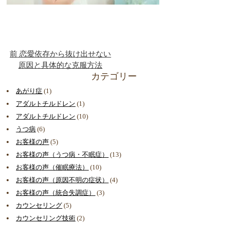
前
恋愛依存から抜け出せない
原因と具体的な克服方法
カテゴリー
あがり症
(1)
アダルトチルドレン
(1)
アダルトチルドレン
(10)
うつ病
(6)
お客様の声
(5)
お客様の声（うつ病・不眠症）
(13)
お客様の声（催眠療法）
(10)
お客様の声（原因不明の症状）
(4)
お客様の声（統合失調症）
(3)
カウンセリング
(5)
カウンセリング技術
(2)