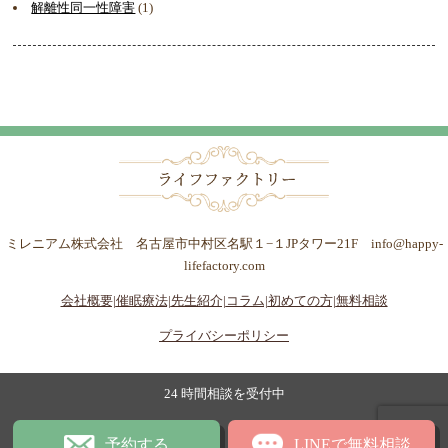
解離性同一性障害
(1)
ミレニアム株式会社 名古屋市中村区名駅１−１JPタワー21F info@happy-
lifefactory.com
会社概要|
催眠療法|
先生紹介|
コラム|
初めての方|
無料相談
プライバシーポリシー
24 時間相談を受付中
予約する
LINEで無料相談